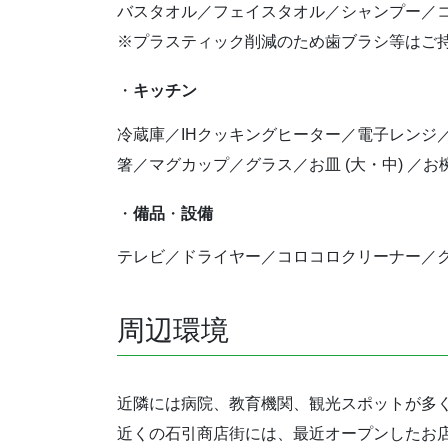
バスタオル／フェイスタオル／シャンプー／
※プラスティック削減のため歯ブラシ等はご
・
キッチン
冷蔵庫／IHクッキングヒーター／電子レン
箸／マグカップ／グラス／お皿 (大・中) ／お
・
備品
・
設備
テレビ／ドライヤー／コロコロクリーナー／クイ
周辺環境
近隣には病院、教育機関、観光スポットが多
近くの石引商店街には、最近オープンしたお