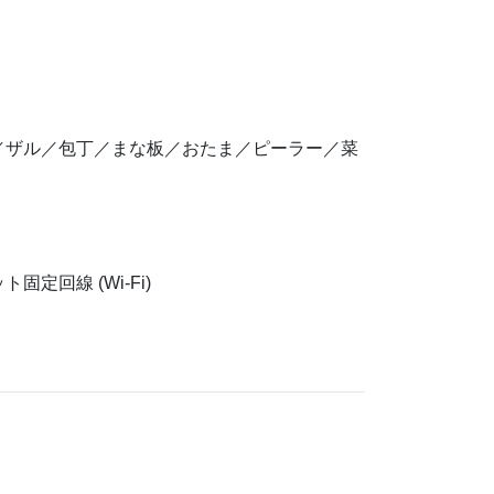
／ザル／包丁／まな板／おたま／ピーラー／菜
回線 (Wi-Fi)