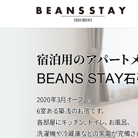
コ
ナ
ン
ビ
テ
ゲ
ン
ー
ツ
シ
へ
ョ
ス
ン
キ
に
ッ
移
プ
動