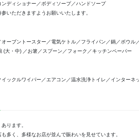
コンディショナー／ボディソープ／ハンドソープ
持参いただきますようお願いいたします。
ジ／オーブントースター／電気ケトル／フライパン／鍋／ボウル
椀 (大・中) ／お箸／スプーン／フォーク／キッチンペーパー
ックルワイパー／エアコン／温水洗浄トイレ／インターネット固定
くあります。
店も多く、多様なお店が並んで賑わいを見せています。